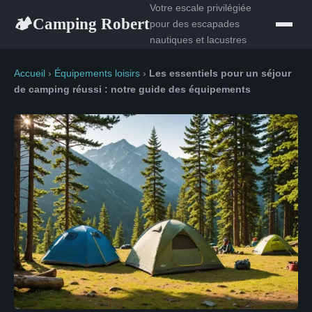
Votre escale privilégiée
Camping Robert
🏕
pour des escapades
nautiques et lacustres
Accueil
›
Équipements loisirs
›
Les essentiels pour un séjour
de camping réussi : notre guide des équipements