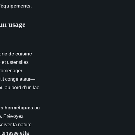
’équipements.
 un usage
erie de cuisine
e et ustensiles
ctroménager
tit congélateur—
ou au bord d’un lac.
es hermétiques
ou
e. Prévoyez
erver la nature
terrasse et la