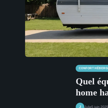
CONFORT HÉBER
Quel éq
home ha
Julie
5 juin 202
J