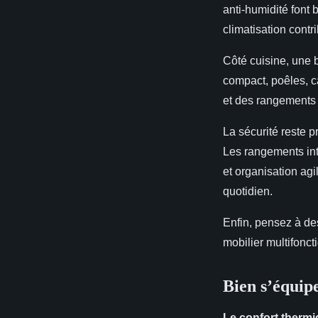
anti-humidité font 
climatisation contr
Côté cuisine, une b
compact, poêles, ca
et des rangements 
La sécurité reste p
Les rangements inte
et organisation agi
quotidien.
Enfin, pensez à d
mobilier multifonct
Bien s’équip
Le confort therm