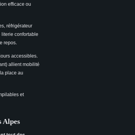
tion efficace ou
s, réfrigérateur
literie confortable
e repos.
ujours accessibles.
t) allient mobilité
 la place au
pilables et
s Alpes
nt tout des