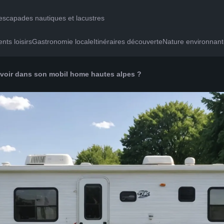
 escapades nautiques et lacustres
ts loisirs
Gastronomie locale
Itinéraires découverte
Nature environnan
voir dans son mobil home hautes alpes ?