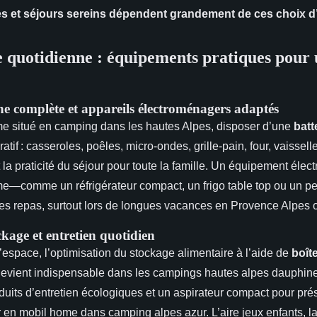
s et séjours sereins dépendent grandement de ces choix d
ie quotidienne : équipements pratiques pour
ine complète et appareils électroménagers adaptés
e situé en camping dans les hautes Alpes, disposer d’une
batt
atif : casseroles, poêles, micro-ondes, grille-pain, four, vaissell
 la praticité du séjour pour toute la famille. Un équipement éle
—comme un réfrigérateur compact, un frigo table top ou un pe
 des repas, surtout lors de longues vacances en Provence Alpes 
ckage et entretien quotidien
space, l’optimisation du stockage alimentaire à l’aide de
boît
devient indispensable dans les campings hautes alpes dauphin
uits d’entretien écologiques et un aspirateur compact pour prés
r en mobil home dans camping alpes azur. L’aire jeux enfants, la 