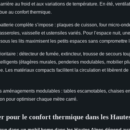
barrière au froid et aux variations de température. En été, ventila
ibue au confort thermique.
atterie complète s’impose : plaques de cuisson, four micro-onde
sseroles, vaisselle et ustensiles variés. Pour l’espace nuit, une 
sous les lits maximisent les petits espaces sans compromettre l
rioritaire : détecteur de fumée, extincteur, trousse de secours to
lligents (étagères murales, penderies modulables, mobilier plian
le. Les matériaux compacts facilitent la circulation et libèrent de
es aménagements modulables : tables escamotables, chaises em
ion pour optimiser chaque mètre carré.
er pour le confort thermique dans les Haute
ique dans un mobil home dans les Hautes Alpes dépend ava