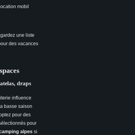
 location mobil
 gardez une liste
s pour des vacances
espaces
matelas, draps
literie influence
la basse saison
 optez pour des
électionnés pour
camping alpes
si