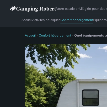
Camping Robert
🏕
Votre escale privilégiée pour des
Accueil
Activités nautiques
Confort hébergement
Équipemen
Accueil
›
Confort hébergement
›
Quel équipements a