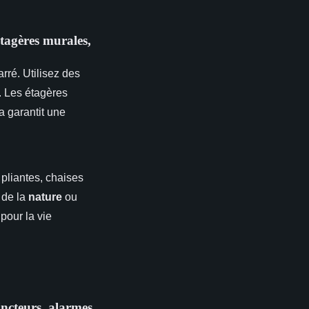
étagères murales,
ré. Utilisez des
. Les étagères
a garantit une
s pliantes, chaises
r de la
nature
ou
pour la vie
incteurs, alarmes