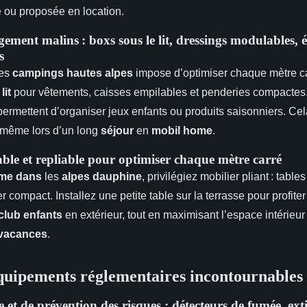
use ou proposée en location.
ement malins : boxs sous le lit, dressings modulables, 
s
des
campings hautes alpes
impose d’optimiser chaque mètre car
lit
pour vêtements, caisses empilables et penderies compactes
permettent d’organiser jeux enfants ou produits saisonniers. Cel
même lors d’un long
séjour
en
mobil home
.
ble et repliable pour optimiser chaque mètre carré
me dans
les
alpes dauphine
, privilégiez mobilier pliant : table
r compact. Installez une petite table sur la terrasse pour profite
club enfants
en extérieur, tout en maximisant l’espace intérieur 
vacances
.
équipements réglementaires incontournables
e et de prévention des risques : détecteurs de fumée, ext