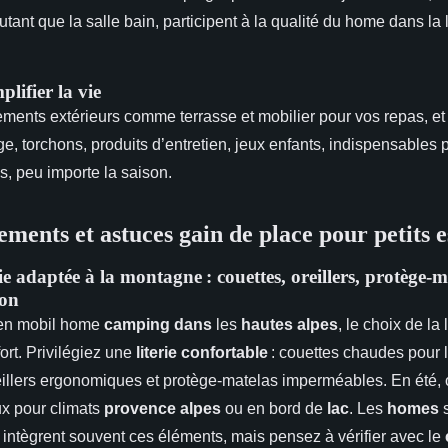
utant que la salle bain, participent à la qualité du home dans la
lifier la vie
ements extérieurs comme terrasse et mobilier pour vos repas, et
nge, torchons, produits d’entretien, jeux enfants, indispensable
s, peu importe la saison.
ements et astuces gain de place pour petits 
ie adaptée à la montagne : couettes, oreillers, protège-
son
 en mobil home
camping dans
les
hautes alpes
, le choix de la 
ort. Privilégiez une
literie confortable
: couettes chaudes pour 
eillers ergonomiques et protège-matelas imperméables. En été,
ux pour climats
provence alpes
ou en bord de
lac
. Les
homes
s
 intègrent souvent ces éléments, mais pensez à vérifier avec le