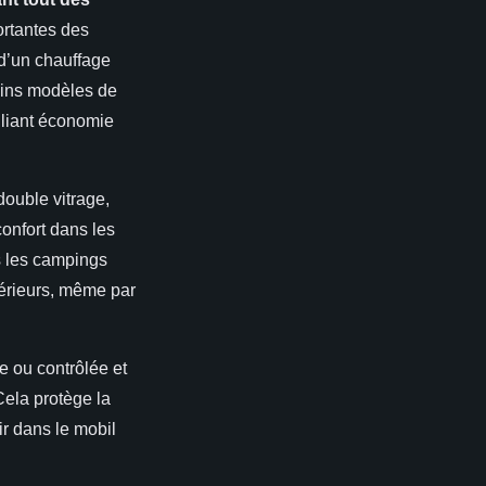
ortantes des
 d’un chauffage
ains modèles de
lliant économie
double vitrage,
confort dans les
 les campings
térieurs, même par
e ou contrôlée et
Cela protège la
ir dans le mobil