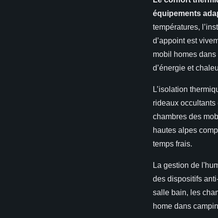
équipements adap
températures, l’ins
d’appoint est viv
mobil homes dans c
d’énergie et chaleu
L’isolation thermiq
rideaux occultants 
chambres des mobi
hautes alpes compr
temps frais.
La gestion de l'hum
des dispositifs ant
salle bain, les cham
home dans camping