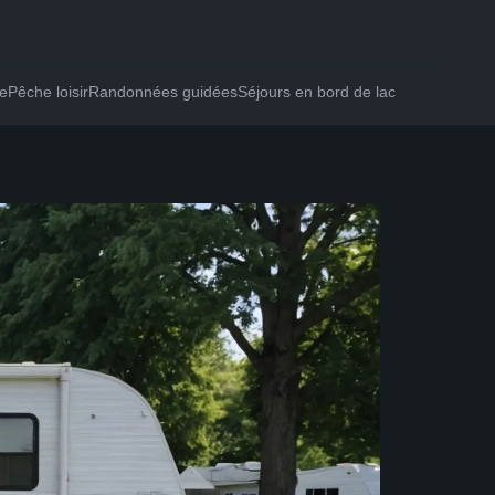
te
Pêche loisir
Randonnées guidées
Séjours en bord de lac