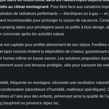
tés au climat montagnard.
Pour faire face aux variations imp
tallation de radiateurs performants — électriques ou à gaz — et
ement recommandée pour prolonger la saison de vacances. Cert
amping alpes azur privilégient aussi un poêle à bois design, a
r conviviale après les activités nature.
ue est capitale pour profiter pleinement de son séjour. Fenêtres 
et tapis isolants limitent la déperdition de chaleur, garantissant 
l homes même en basse saison. Les solutions proposées dans
ennent aussi une terrasse protégée, utile pour savourer les ex
idité, fréquente en montagne, nécessite une ventilation naturell
i-condensation (absorbeurs d’humidité, matériaux spécifiques). 
bres et l’aire jeux des enfants, préservant ainsi la qualité de l’a
 dauphiné ou provence alpes lac.